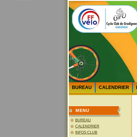
BUREAU
CALENDRIER
HEURES et LIEUX des DEPA
MENU
BUREAU
CALENDRIER
INFOS CLUB