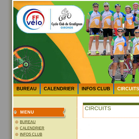
BUREAU
CALENDRIER
INFOS CLUB
CIRCUIT
HEURES et LIEUX des DEPARTS
PLAN D’ACCES au 
CIRCUITS
MENU
BUREAU
CALENDRIER
INFOS CLUB