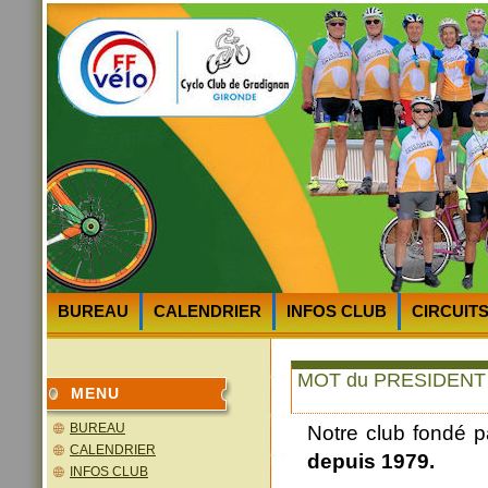
BUREAU
CALENDRIER
INFOS CLUB
CIRCUIT
HEURES et LIEUX des DEPARTS
PLAN D’ACCES au 
MOT du PRESIDENT
MENU
BUREAU
Notre club fondé p
CALENDRIER
depuis 1979.
INFOS CLUB