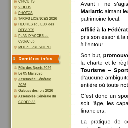
CIRCUITS
Avant il ne s’agi
VIDEOS
Marlartic
aimant les
PHOTOS
patrimoine local.
TARIFS LICENCES 2026
HEURES et LIEUX des
Affilié à la Fédé
DEPARTS
PLAN D’ACCES au
pris son essor à la
CycloClub
à l’entour.
MOT du PRESIDENT
Son but,
promouvo
Dernières infos
la charte et le règ
Fête des Sports 2026
Tourisme – Sport
Le 05 Mai 2026
d’aucune ambiguïté 
Assemblée Générale
entière où toute no
2026
Galettes des rois 2026
C’est donc un spor
Assemblée Générale du
CODEP 33
soit l’âge, les ca
financiers.
La pratique de c