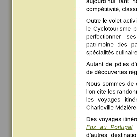
aujourd’hui tant 
compétitivité, clas
Outre le volet acti
le Cyclotourisme p
perfectionner se
patrimoine des p
spécialités culinair
Autant de pôles d’
de découvertes rég
Nous sommes de ce f
l’on cite les rando
les voyages itiné
Charleville Mézièr
Des voyages itinér
Foz au Portugal
d’autres destinati