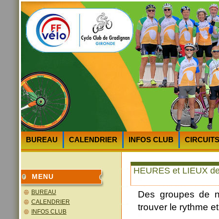
BUREAU
CALENDRIER
INFOS CLUB
CIRCUIT
HEURES et LIEUX des DEPARTS
PLAN D’ACCES au 
HEURES et LIEUX d
MENU
BUREAU
Des groupes de n
CALENDRIER
trouver le rythme et
INFOS CLUB