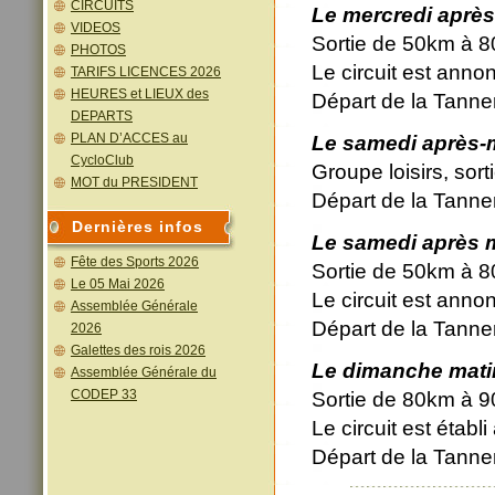
CIRCUITS
Le mercredi après
VIDEOS
Sortie de 50km à 8
PHOTOS
Le circuit est anno
TARIFS LICENCES 2026
HEURES et LIEUX des
Départ de la Tanne
DEPARTS
PLAN D’ACCES au
Le
samedi
après-
CycloClub
Groupe loisirs, sor
MOT du PRESIDENT
Départ de la Tanne
Dernières infos
Le samedi après 
Fête des Sports 2026
Sortie de 50km à 8
Le 05 Mai 2026
Le circuit est anno
Assemblée Générale
Départ de la Tanne
2026
Galettes des rois 2026
Le dimanche mati
Assemblée Générale du
CODEP 33
Sortie de 80km à 9
Le circuit est établ
Départ de la Tanner