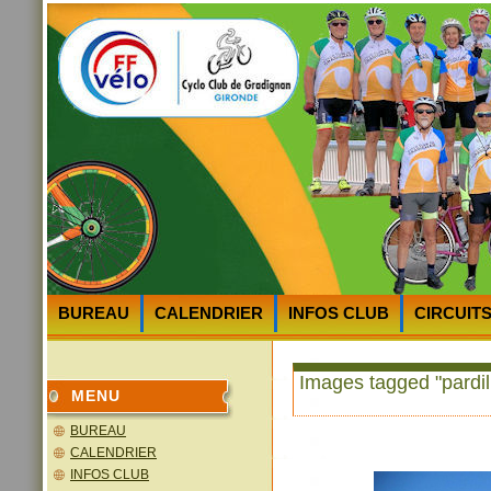
BUREAU
CALENDRIER
INFOS CLUB
CIRCUIT
HEURES et LIEUX des DEPARTS
PLAN D’ACCES au 
Images tagged "pardil
MENU
BUREAU
CALENDRIER
INFOS CLUB