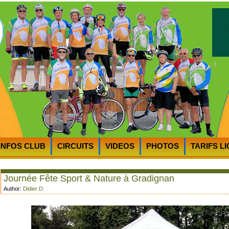
INFOS CLUB
CIRCUITS
VIDEOS
PHOTOS
TARIFS L
RTS
PLAN D’ACCES au CycloClub
MOT du PRESIDENT
Journée Fête Sport & Nature à Gradignan
Author:
Didier D.