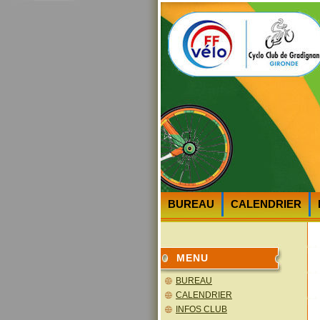
BUREAU
CALENDRIER
HEURES et LIEUX des DEPA
MENU
BUREAU
CALENDRIER
INFOS CLUB