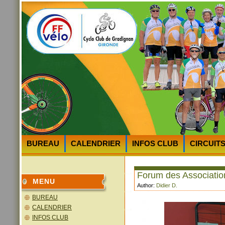
BUREAU
CALENDRIER
INFOS CLUB
CIRCUIT
HEURES et LIEUX des DEPARTS
PLAN D’ACCES au 
Forum des Associatio
MENU
Author:
Didier D.
BUREAU
CALENDRIER
INFOS CLUB