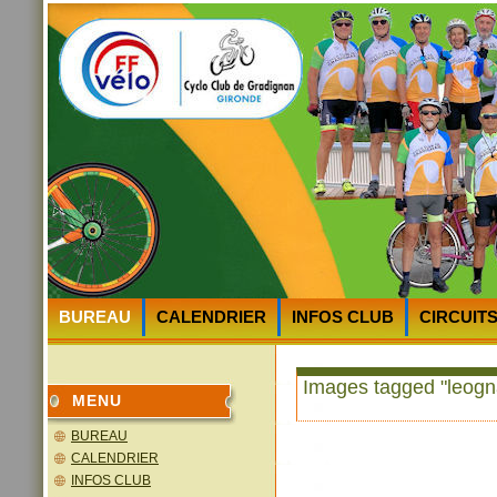
BUREAU
CALENDRIER
INFOS CLUB
CIRCUIT
HEURES et LIEUX des DEPARTS
PLAN D’ACCES au 
Images tagged "leogn
MENU
BUREAU
CALENDRIER
INFOS CLUB