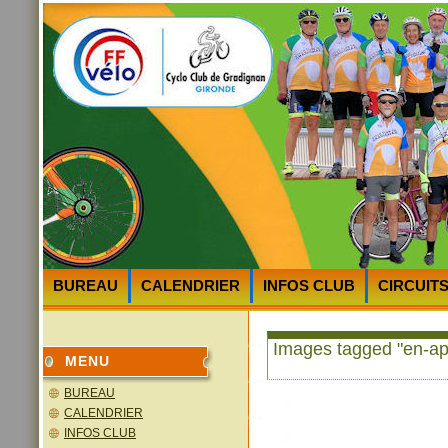
BUREAU
CALENDRIER
INFOS CLUB
CIRCUIT
HEURES et LIEUX des DEPARTS
PLAN D’ACCES au 
Images tagged "en-ap
MENU
BUREAU
CALENDRIER
INFOS CLUB