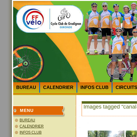
BUREAU
CALENDRIER
INFOS CLUB
CIRCUIT
HEURES et LIEUX des DEPARTS
PLAN D’ACCES au 
Images tagged "canal
MENU
BUREAU
CALENDRIER
INFOS CLUB