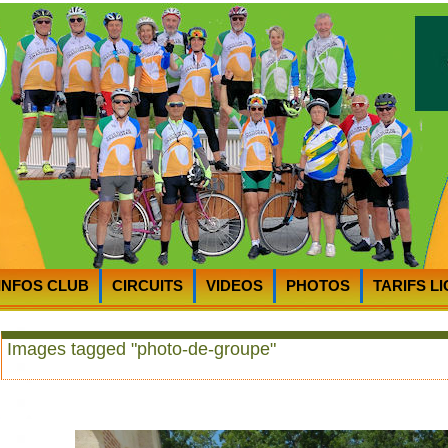
INFOS CLUB
CIRCUITS
VIDEOS
PHOTOS
TARIFS L
RTS
PLAN D’ACCES au CycloClub
MOT du PRESIDENT
Images tagged "photo-de-groupe"