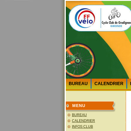
BUREAU
CALENDRIER
HEURES et LIEUX des DEPA
MENU
BUREAU
CALENDRIER
INFOS CLUB