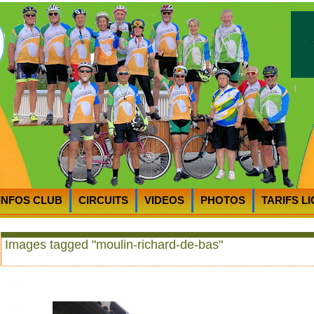
INFOS CLUB
CIRCUITS
VIDEOS
PHOTOS
TARIFS L
RTS
PLAN D’ACCES au CycloClub
MOT du PRESIDENT
Images tagged "moulin-richard-de-bas"