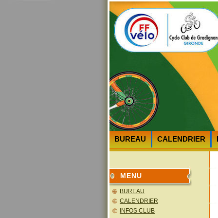
BUREAU
CALENDRIER
HEURES et LIEUX des DEPA
MENU
BUREAU
CALENDRIER
INFOS CLUB