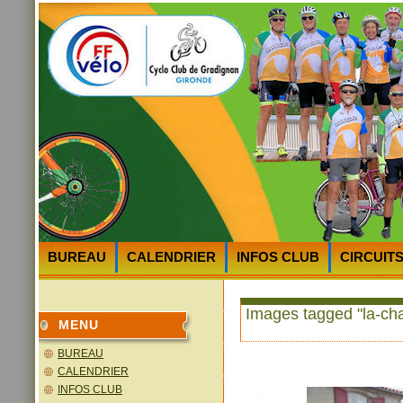
BUREAU
CALENDRIER
INFOS CLUB
CIRCUIT
HEURES et LIEUX des DEPARTS
PLAN D’ACCES au 
Images tagged "la-cha
MENU
BUREAU
CALENDRIER
INFOS CLUB