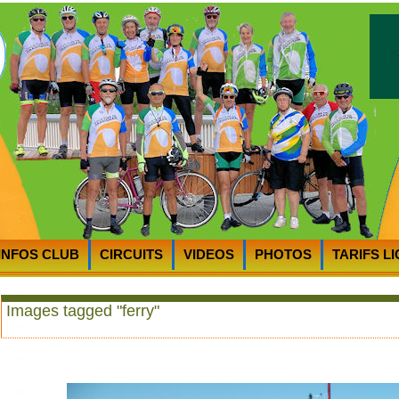
INFOS CLUB
CIRCUITS
VIDEOS
PHOTOS
TARIFS L
RTS
PLAN D’ACCES au CycloClub
MOT du PRESIDENT
Images tagged "ferry"