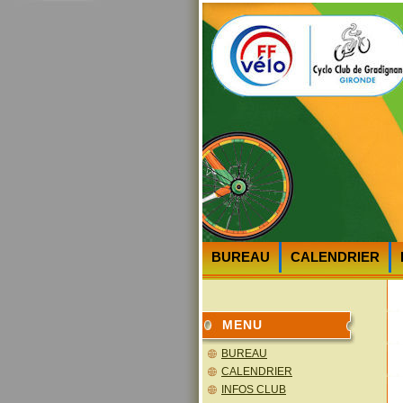
BUREAU
CALENDRIER
HEURES et LIEUX des DEPA
MENU
BUREAU
CALENDRIER
INFOS CLUB