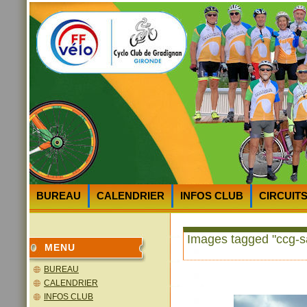
BUREAU
CALENDRIER
INFOS CLUB
CIRCUIT
HEURES et LIEUX des DEPARTS
PLAN D’ACCES au 
Images tagged "ccg-sa
MENU
BUREAU
CALENDRIER
INFOS CLUB