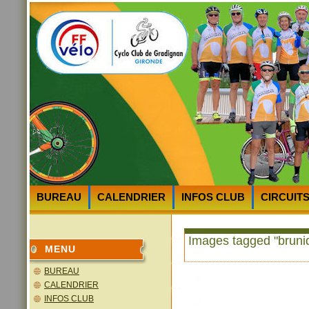
BUREAU
CALENDRIER
INFOS CLUB
CIRCUIT
HEURES et LIEUX des DEPARTS
PLAN D’ACCES au 
Images tagged "bruni
MENU
BUREAU
CALENDRIER
INFOS CLUB