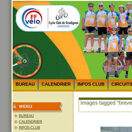
BUREAU
CALENDRIER
INFOS CLUB
CIRCUIT
HEURES et LIEUX des DEPARTS
PLAN D’ACCES au 
Images tagged "breve
MENU
BUREAU
CALENDRIER
INFOS CLUB