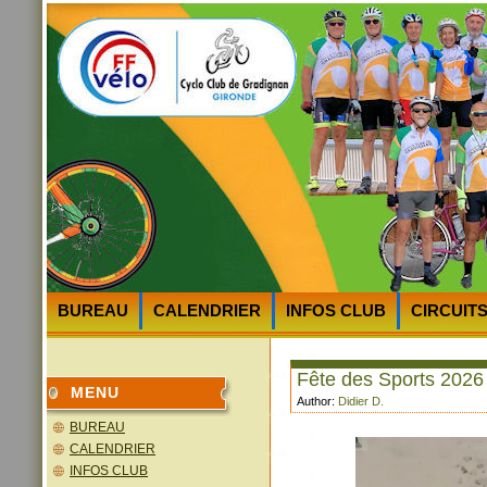
BUREAU
CALENDRIER
INFOS CLUB
CIRCUIT
HEURES et LIEUX des DEPARTS
PLAN D’ACCES au 
Fête des Sports 2026
MENU
Author:
Didier D.
BUREAU
CALENDRIER
INFOS CLUB