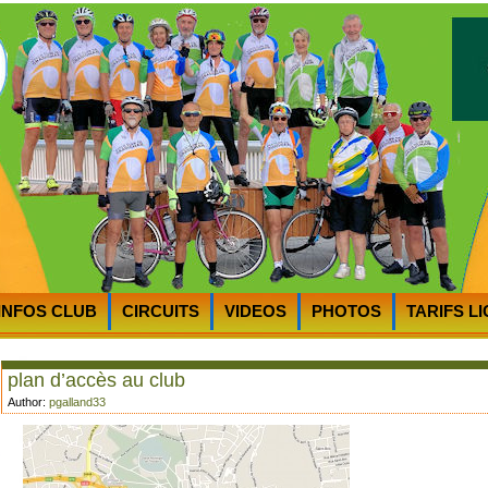
INFOS CLUB
CIRCUITS
VIDEOS
PHOTOS
TARIFS L
RTS
PLAN D’ACCES au CycloClub
MOT du PRESIDENT
plan d’accès au club
Author:
pgalland33