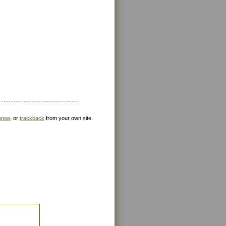
onse
, or
trackback
from your own site.