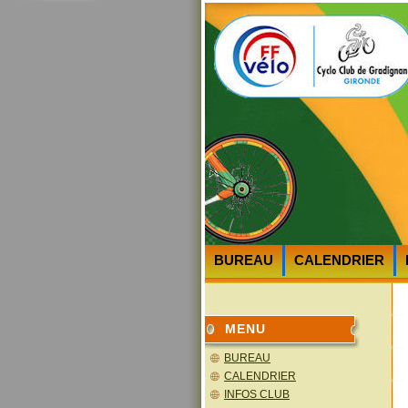
BUREAU
CALENDRIER
HEURES et LIEUX des DEPA
MENU
BUREAU
CALENDRIER
INFOS CLUB