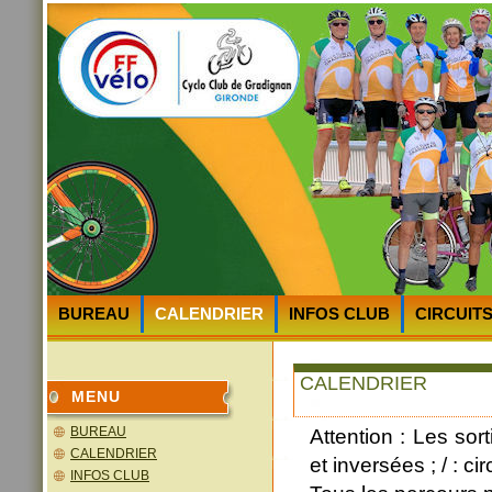
BUREAU
CALENDRIER
INFOS CLUB
CIRCUIT
HEURES et LIEUX des DEPARTS
PLAN D’ACCES au 
CALENDRIER
MENU
BUREAU
Attention : Les sor
CALENDRIER
et inversées ; / : cir
INFOS CLUB