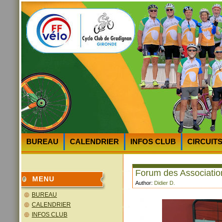
BUREAU
CALENDRIER
INFOS CLUB
CIRCUIT
HEURES et LIEUX des DEPARTS
PLAN D’ACCES au 
Forum des Associatio
MENU
Author:
Didier D.
BUREAU
CALENDRIER
INFOS CLUB