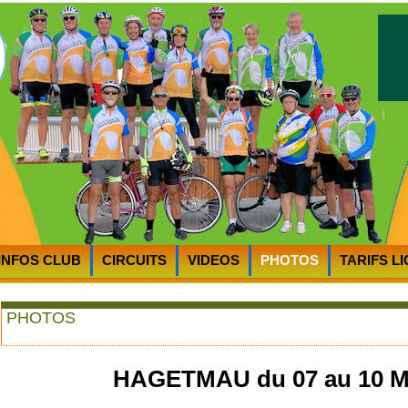
INFOS CLUB
CIRCUITS
VIDEOS
PHOTOS
TARIFS L
RTS
PLAN D’ACCES au CycloClub
MOT du PRESIDENT
PHOTOS
HAGETMAU du 07 au 10 M