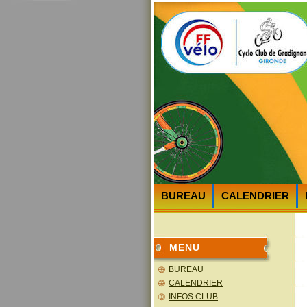
BUREAU
CALENDRIER
HEURES et LIEUX des DEPA
MENU
BUREAU
CALENDRIER
INFOS CLUB