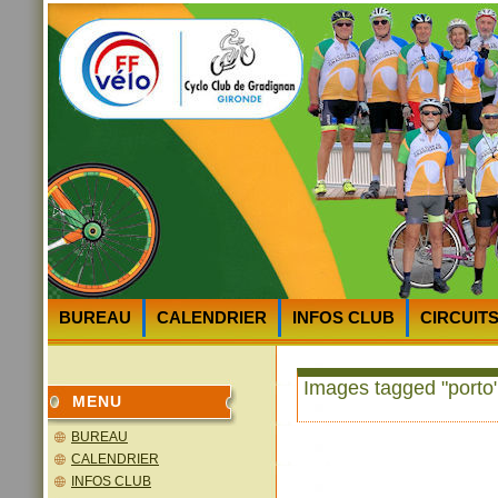
BUREAU
CALENDRIER
INFOS CLUB
CIRCUIT
HEURES et LIEUX des DEPARTS
PLAN D’ACCES au 
Images tagged "porto
MENU
BUREAU
CALENDRIER
INFOS CLUB