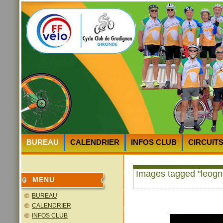
BUREAU
CALENDRIER
INFOS CLUB
CIRCUIT
HEURES et LIEUX des DEPARTS
PLAN D’ACCES au 
Images tagged "leogn
MENU
BUREAU
CALENDRIER
INFOS CLUB