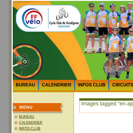
BUREAU
CALENDRIER
INFOS CLUB
CIRCUIT
HEURES et LIEUX des DEPARTS
PLAN D’ACCES au 
Images tagged "en-ap
MENU
BUREAU
CALENDRIER
INFOS CLUB