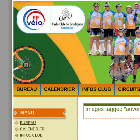
BUREAU
CALENDRIER
INFOS CLUB
CIRCUIT
HEURES et LIEUX des DEPARTS
PLAN D’ACCES au 
Images tagged "auve
MENU
BUREAU
CALENDRIER
INFOS CLUB